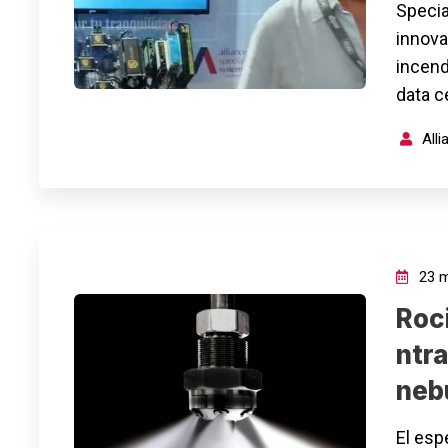
Specia
innova
incend
data c
All
23 m
Roc
ntra
nebu
El esp