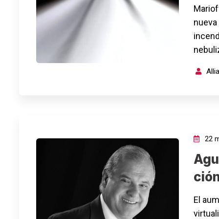
Mariof
nueva 
incend
nebuli
All
22 m
Agu
ción
El aum
virtua