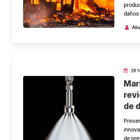
produc
daños
All
28 f
Mar
rev
de 
Presen
innova
de pre