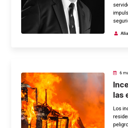
servido
impuls
segur
All
6 ma
Ince
las 
Los in
reside
peligr