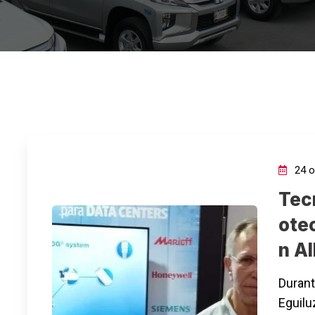
24 o
Tec
ote
n Al
Durant
Eguilu