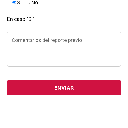
Si
No
En caso “Si”