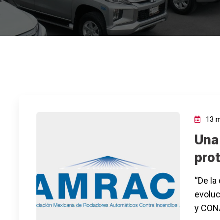
13 m
Una
pro
“De la
evoluc
y CONA