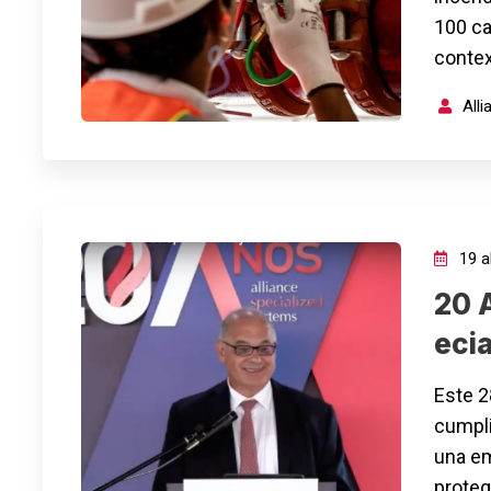
100 ca
contex
All
19 ab
20 A
eci
Este 2
cumpli
una em
proteg