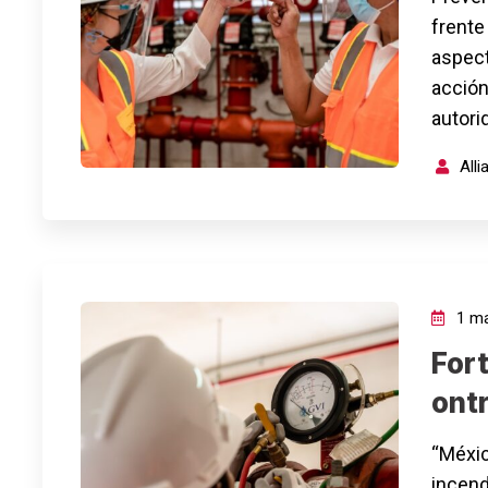
frente
aspect
acción
autor
All
1 ma
Fort
ont
“Méxic
incend