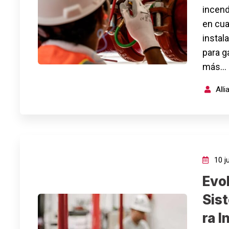
incend
en cua
instal
para g
más…
All
10 ju
Evol
Sis
ra I