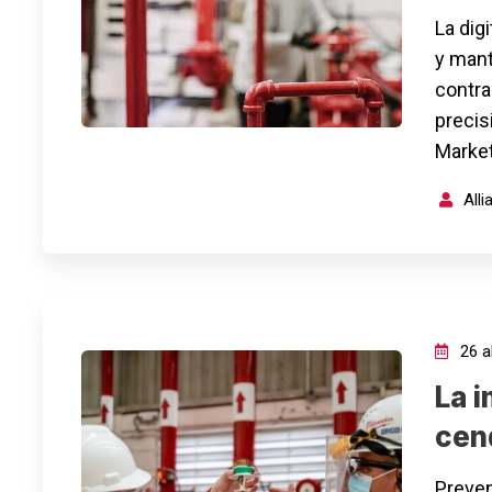
La dig
y mant
contra
precis
Market
All
26 ab
La i
cen
Preven