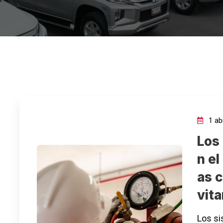
1 abr
Los
n e
as 
vita
Los si